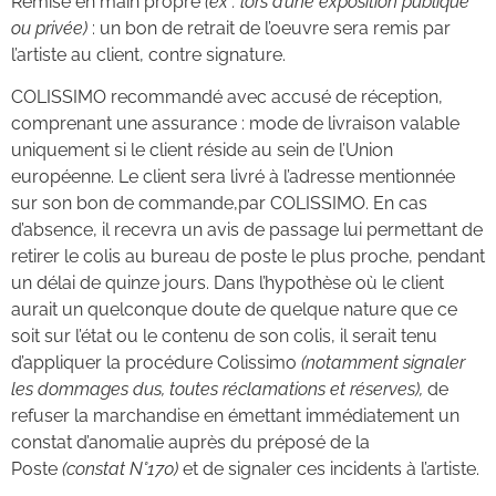
Remise en main propre
(ex : lors d’une exposition publique
ou privée)
: un bon de retrait de l’oeuvre sera remis par
l’artiste au client, contre signature.
COLISSIMO recommandé avec accusé de réception,
comprenant une assurance : mode de livraison valable
uniquement si le client réside au sein de l’Union
européenne. Le client sera livré à l’adresse mentionnée
sur son bon de commande,par COLISSIMO. En cas
d’absence, il recevra un avis de passage lui permettant de
retirer le colis au bureau de poste le plus proche, pendant
un délai de quinze jours. Dans l’hypothèse où le client
aurait un quelconque doute de quelque nature que ce
soit sur l’état ou le contenu de son colis, il serait tenu
d’appliquer la procédure Colissimo
(notamment signaler
les dommages dus, toutes réclamations et réserves),
de
refuser la marchandise en émettant immédiatement un
constat d’anomalie auprès du préposé de la
Poste
(constat N°170)
et de signaler ces incidents à l’artiste.