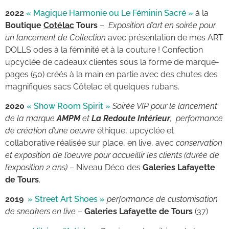
2022
« Magique Harmonie ou Le Féminin Sacré »
à la
Boutique
Cotélac
Tours
–
Exposition d’art en soirée pour
un lancement de Collection
avec présentation de mes ART
DOLLS odes à la féminité et à la couture ! Confection
upcyclée de cadeaux clientes sous la forme de marque-
pages (50) créés à la main en partie avec des chutes des
magnifiques sacs Côtelac et quelques rubans.
2020
« Show Room Spirit »
Soirée VIP pour le lancement
de la marque
AMPM
et
La Redoute Intérieur
, performance
de création d’une oeuvre
éthique, upcyclée et
collaborative réalisée sur place, en live, avec
conservation
et exposition de l’oeuvre pour accueillir les clients (durée de
l’exposition 2 ans)
– Niveau Déco des
Galeries Lafayette
de Tours
.
2019
» Street Art Shoes »
performance de customisation
de sneakers en live
–
Galeries Lafayette de Tours
(37)