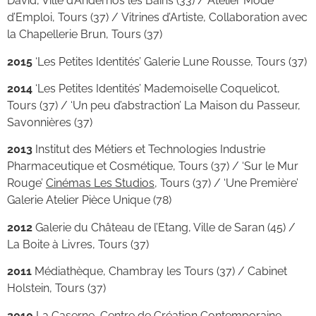
David, Ville d’Andernos les Bains (33) / Atelier Mode
d’Emploi, Tours (37) / Vitrines d’Artiste, Collaboration avec
la Chapellerie Brun, Tours (37)
2015
‘Les Petites Identités’ Galerie Lune Rousse, Tours (37)
2014
‘Les Petites Identités’ Mademoiselle Coquelicot,
Tours (37) / ‘Un peu d’abstraction’ La Maison du Passeur,
Savonnières (37)
2013
Institut des Métiers et Technologies Industrie
Pharmaceutique et Cosmétique, Tours (37) / ‘Sur le Mur
Rouge’
Cinémas Les Studios
, Tours (37) / ‘Une Première’
Galerie Atelier Pièce Unique (78)
2012
Galerie du Château de l’Etang, Ville de Saran (45) /
La Boite à Livres, Tours (37)
2011
Médiathèque, Chambray les Tours (37) / Cabinet
Holstein, Tours (37)
2010
La Caserne,
Centre de Création Contemporaine,