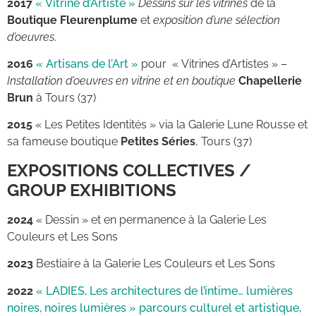
2017
« Vitrine d’Artiste »
Dessins sur les vitrines
de la
Boutique Fleurenplume
et
exposition d’une sélection
d’oeuvres
.
2016
« Artisans de l’Art »
pour « Vitrines d’Artistes » –
Installation d’oeuvres en vitrine et en boutique
Chapellerie
Brun
à Tours (37)
2015
« Les Petites Identités » via la Galerie Lune Rousse et
sa fameuse boutique
Petites Séries
, Tours (37)
EXPOSITIONS COLLECTIVES /
GROUP EXHIBITIONS
2024
« Dessin » et en permanence à la Galerie Les
Couleurs et Les Sons
2023
Bestiaire à la Galerie Les Couleurs et Les Sons
2022
« LADIES, Les architectures de l’intime… lumières
noires, noires lumières » parcours culturel et artistique
,