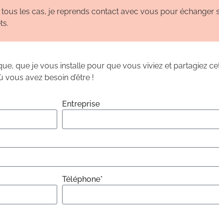
tous les cas, je reprends contact avec vous pour échanger 
ts.
que, que je vous installe pour que vous viviez et partagiez ce
̀ vous avez besoin d’être !
Entreprise
Téléphone*