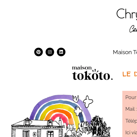
Maison T
le 
Pour 
Mail 
Téle
Ici v