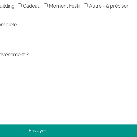
ilding
Cadeau
Moment Festif
Autre - à préciser
omplète
e événement ?
Envoyer