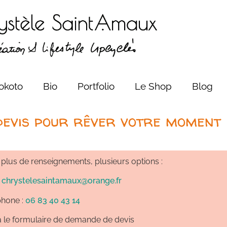
okoto
Bio
Portfolio
Le Shop
Blog
devis pour rêver votre moment
plus de renseignements, plusieurs options :
:
chrystelesaintamaux@orange.fr
́phone :
06 83 40 43 14
ia le formulaire de demande de devis