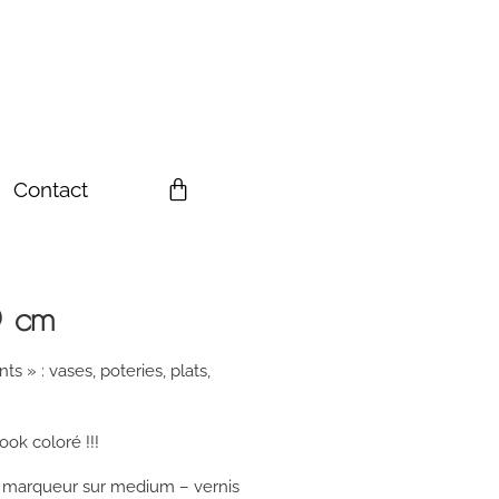
Contact
0 cm
ts » : vases, poteries, plats,
ok coloré !!!
a, marqueur sur medium – vernis