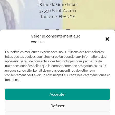
38 rue de Grandmont
37550 Saint-Avertin
Touraine, FRANCE
Gérer le consentement aux
cookies
Pour offrir les meilleures expériences, nous utilisons des technologies
telles que les cookies pour stocker et/ou accéder aux informations des
appareils. Le fait de consentir à ces technologies nous permettra de
traiter des données telles que le comportement de navigation ou les ID
uniques sur ce site. Le fait de ne pas consentir ou de retirer son
consentement peut avoir un effet négatif sur certaines caractéristiques et
fonctions.
Toutes les oeuvres présentées sur ce site appartiennent
Accepter
exclusivement à l’auteur (sauf mention contraire) aux
termes des articles L 111-1 et L112-1 du code de la
Propriété Intellectuelle. Par conséquent, toute
Refuser
reproduction, diffusion publique, usage commercial sont