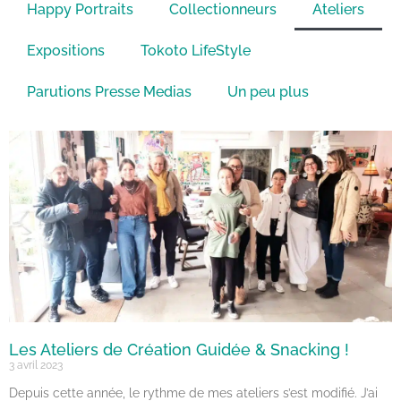
Happy Portraits
Collectionneurs
Ateliers
Expositions
Tokoto LifeStyle
Parutions Presse Medias
Un peu plus
Les Ateliers de Création Guidée & Snacking !
3 avril 2023
Depuis cette année, le rythme de mes ateliers s’est modifié. J’ai