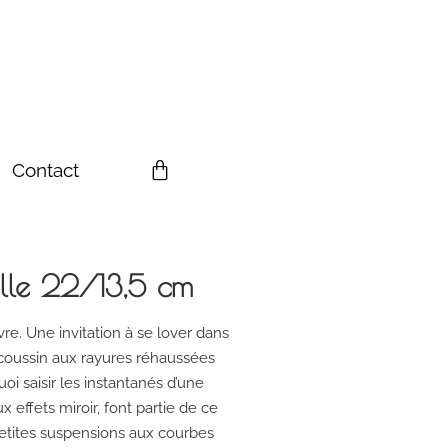
Contact
lle 22/13,5 cm
re. Une invitation à se lover dans
 coussin aux rayures réhaussées
oi saisir les instantanés d’une
 effets miroir, font partie de ce
etites suspensions aux courbes