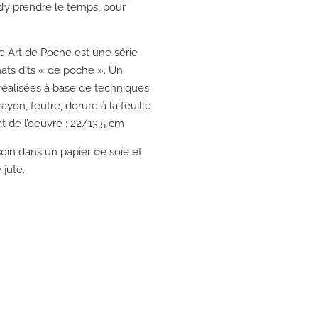
d’y prendre le temps, pour
e Art de Poche est une série
ats dits « de poche ». Un
réalisées à base de techniques
yon, feutre, dorure à la feuille
at de l’oeuvre : 22/13,5 cm
oin dans un papier de soie et
 jute.
e: