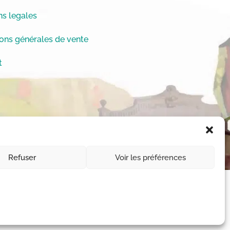
s legales
ons générales de vente
t
Refuser
Voir les préférences
11-1 et L112-1 du code de la Propriété
 des droits © Chrystèle Saint-Amaux.