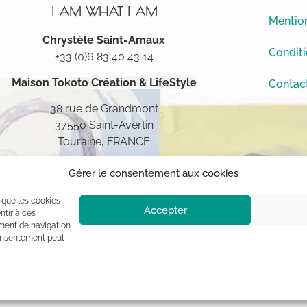
I AM WHAT I AM
Mention
Chrystèle Saint-Amaux
Conditi
+33 (0)6 83 40 43 14
Maison Tokoto
Création & LifeStyle
Contac
38 rue de Grandmont
37550 Saint-Avertin
Touraine, FRANCE
Gérer le consentement aux cookies
s que les cookies
Accepter
ntir à ces
ment de navigation
 consentement peut
ement à l’auteur (sauf mention contraire) aux termes des articles L 1
blique, usage commercial sont interdits sans autorisation du titulaire