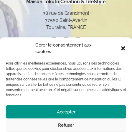
Maison Tokoto
Création & LifeStyle
38 rue de Grandmont
37550 Saint-Avertin
Touraine, FRANCE
Gérer le consentement aux
cookies
Pour offrir les meilleures expériences, nous utilisons des technologies
telles que les cookies pour stocker et/ou accéder aux informations des
appareils. Le fait de consentir à ces technologies nous permettra de
traiter des données telles que le comportement de navigation ou les ID
uniques sur ce site. Le fait de ne pas consentir ou de retirer son
consentement peut avoir un effet négatif sur certaines caractéristiques et
fonctions.
Toutes les oeuvres présentées sur ce site appartiennent
Accepter
exclusivement à l’auteur (sauf mention contraire) aux
termes des articles L 111-1 et L112-1 du code de la
Propriété Intellectuelle. Par conséquent, toute
Refuser
reproduction, diffusion publique, usage commercial sont