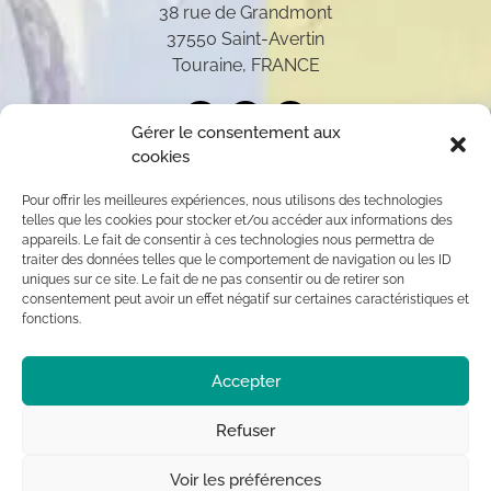
38 rue de Grandmont
37550 Saint-Avertin
Touraine, FRANCE
Gérer le consentement aux
cookies
Pour offrir les meilleures expériences, nous utilisons des technologies
telles que les cookies pour stocker et/ou accéder aux informations des
appareils. Le fait de consentir à ces technologies nous permettra de
traiter des données telles que le comportement de navigation ou les ID
uniques sur ce site. Le fait de ne pas consentir ou de retirer son
consentement peut avoir un effet négatif sur certaines caractéristiques et
fonctions.
Toutes les oeuvres présentées sur ce site appartiennent
Accepter
exclusivement à l’auteur (sauf mention contraire) aux
termes des articles L 111-1 et L112-1 du code de la
Propriété Intellectuelle. Par conséquent, toute
Refuser
reproduction, diffusion publique, usage commercial sont
interdits sans autorisation du titulaire des droits ©
Voir les préférences