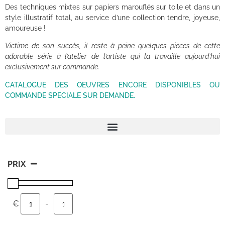
Des techniques mixtes sur papiers marouflés sur toile et dans un
style illustratif total, au service d’une collection tendre, joyeuse,
amoureuse !
Victime de son succès, il reste à peine quelques pièces de cette
adorable série à l’atelier de l’artiste qui la travaille aujourd’hui
exclusivement sur commande.
CATALOGUE DES OEUVRES ENCORE DISPONIBLES OU
COMMANDE SPECIALE SUR DEMANDE.
PRIX
€
-
Minimum Price
Maximum Price