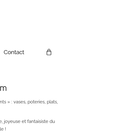
Contact
cm
ts » : vases, poteries, plats,
 joyeuse et fantaisiste du
le !