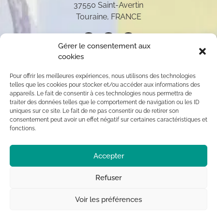
37550 Saint-Avertin
Touraine, FRANCE
Gérer le consentement aux
cookies
Pour offrir les meilleures expériences, nous utilisons des technologies
telles que les cookies pour stocker et/ou accéder aux informations des
appareils. Le fait de consentir à ces technologies nous permettra de
traiter des données telles que le comportement de navigation ou les ID
uniques sur ce site. Le fait de ne pas consentir ou de retirer son
consentement peut avoir un effet négatif sur certaines caractéristiques et
fonctions.
Toutes les oeuvres présentées sur ce site appartiennent
Accepter
exclusivement à l’auteur (sauf mention contraire) aux
termes des articles L 111-1 et L112-1 du code de la
Propriété Intellectuelle. Par conséquent, toute
Refuser
reproduction, diffusion publique, usage commercial sont
interdits sans autorisation du titulaire des droits ©
Voir les préférences
Chrystèle Saint-Amaux.