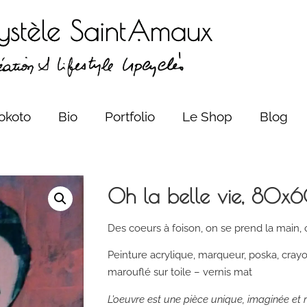
okoto
Bio
Portfolio
Le Shop
Blog
Oh la belle vie, 80x
Des coeurs à foison, on se prend la main,
Peinture acrylique, marqueur, poska, cray
marouflé sur toile – vernis mat
L’oeuvre est une pièce unique, imaginée et r