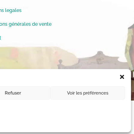
s legales
ons générales de vente
t
Refuser
Voir les préférences
11-1 et L112-1 du code de la Propriété
 des droits © Chrystèle Saint-Amaux.