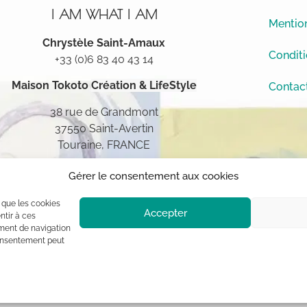
I AM WHAT I AM
Mention
Chrystèle Saint-Amaux
Conditi
+33 (0)6 83 40 43 14
Maison Tokoto
Création & LifeStyle
Contac
38 rue de Grandmont
37550 Saint-Avertin
Touraine, FRANCE
Gérer le consentement aux cookies
s que les cookies
Accepter
ntir à ces
ment de navigation
 consentement peut
ement à l’auteur (sauf mention contraire) aux termes des articles L 1
blique, usage commercial sont interdits sans autorisation du titulaire