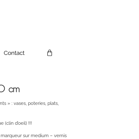
Contact
20 cm
ts » : vases, poteries, plats,
lin d’oeil) !!!
a, marqueur sur medium – vernis