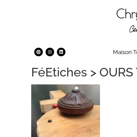
Maison T
FéEtiches > OURS T