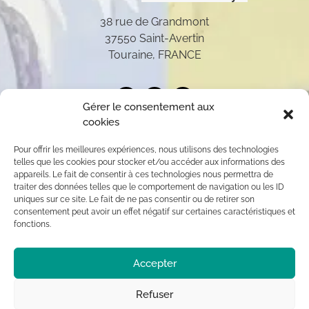
38 rue de Grandmont
37550 Saint-Avertin
Touraine, FRANCE
Gérer le consentement aux
cookies
Pour offrir les meilleures expériences, nous utilisons des technologies
telles que les cookies pour stocker et/ou accéder aux informations des
appareils. Le fait de consentir à ces technologies nous permettra de
traiter des données telles que le comportement de navigation ou les ID
uniques sur ce site. Le fait de ne pas consentir ou de retirer son
consentement peut avoir un effet négatif sur certaines caractéristiques et
fonctions.
Toutes les oeuvres présentées sur ce site appartiennent
Accepter
exclusivement à l’auteur (sauf mention contraire) aux
termes des articles L 111-1 et L112-1 du code de la
Propriété Intellectuelle. Par conséquent, toute
Refuser
reproduction, diffusion publique, usage commercial sont