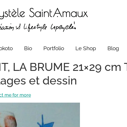
okoto
Bio
Portfolio
Le Shop
Blog
T, LA BRUME 21×29 cm T
lages et dessin
ct me for more