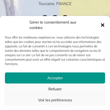
Touraine, FRANCE
Gérer le consentement aux
cookies
Pour offrir les meilleures expériences, nous utilisons des technologies
telles que les cookies pour stocker et/ou accéder aux informations des
appareils. Le fait de consentir à ces technologies nous permettra de
traiter des données telles que le comportement de navigation ou les ID
uniques sur ce site. Le fait de ne pas consentir ou de retirer son
consentement peut avoir un effet négatif sur certaines caractéristiques et
fonctions.
Toutes les oeuvres présentées sur ce site appartiennent
Accepter
exclusivement à l’auteur (sauf mention contraire) aux
termes des articles L 111-1 et L112-1 du code de la
Propriété Intellectuelle. Par conséquent, toute
Refuser
reproduction, diffusion publique, usage commercial sont
interdits sans autorisation du titulaire des droits ©
Voir les préférences
Chrystèle Saint-Amaux.