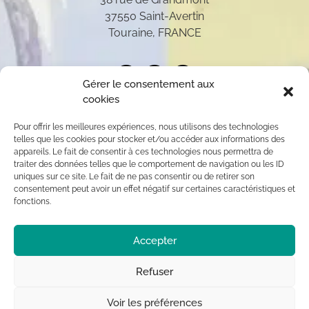
37550 Saint-Avertin
Touraine, FRANCE
Gérer le consentement aux
cookies
Pour offrir les meilleures expériences, nous utilisons des technologies
telles que les cookies pour stocker et/ou accéder aux informations des
appareils. Le fait de consentir à ces technologies nous permettra de
traiter des données telles que le comportement de navigation ou les ID
uniques sur ce site. Le fait de ne pas consentir ou de retirer son
consentement peut avoir un effet négatif sur certaines caractéristiques et
fonctions.
Toutes les oeuvres présentées sur ce site appartiennent
Accepter
exclusivement à l’auteur (sauf mention contraire) aux
termes des articles L 111-1 et L112-1 du code de la
Propriété Intellectuelle. Par conséquent, toute
Refuser
reproduction, diffusion publique, usage commercial sont
interdits sans autorisation du titulaire des droits ©
Voir les préférences