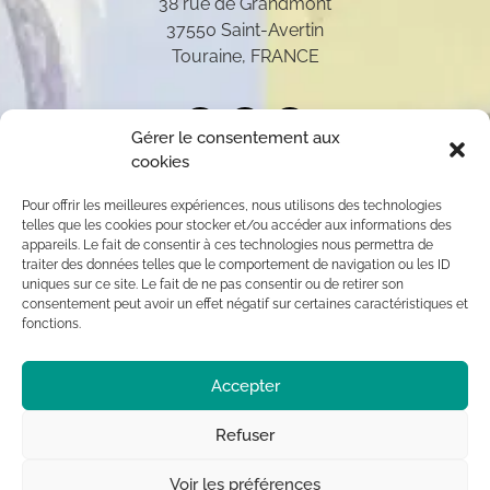
38 rue de Grandmont
37550 Saint-Avertin
Touraine, FRANCE
Gérer le consentement aux
cookies
Pour offrir les meilleures expériences, nous utilisons des technologies
telles que les cookies pour stocker et/ou accéder aux informations des
appareils. Le fait de consentir à ces technologies nous permettra de
traiter des données telles que le comportement de navigation ou les ID
uniques sur ce site. Le fait de ne pas consentir ou de retirer son
consentement peut avoir un effet négatif sur certaines caractéristiques et
fonctions.
Toutes les oeuvres présentées sur ce site appartiennent
Accepter
exclusivement à l’auteur (sauf mention contraire) aux
termes des articles L 111-1 et L112-1 du code de la
Propriété Intellectuelle. Par conséquent, toute
Refuser
reproduction, diffusion publique, usage commercial sont
interdits sans autorisation du titulaire des droits ©
Voir les préférences