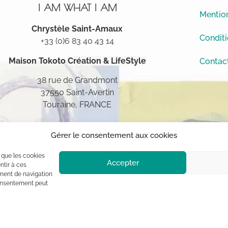
I AM WHAT I AM
Mention
Chrystèle Saint-Amaux
Conditi
+33 (0)6 83 40 43 14
Maison Tokoto
Création & LifeStyle
Contac
38 rue de Grandmont
37550 Saint-Avertin
Touraine, FRANCE
Gérer le consentement aux cookies
s que les cookies
Accepter
ntir à ces
ment de navigation
 consentement peut
ement à l’auteur (sauf mention contraire) aux termes des articles L 1
blique, usage commercial sont interdits sans autorisation du titulaire