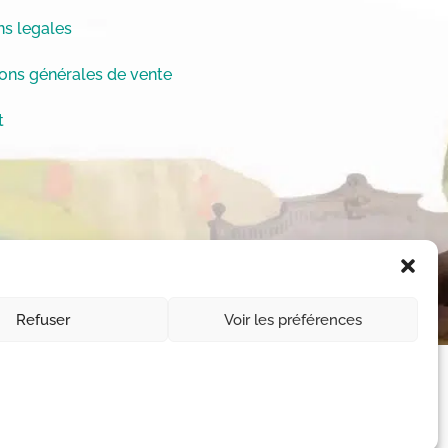
s legales
ons générales de vente
t
Refuser
Voir les préférences
11-1 et L112-1 du code de la Propriété
 des droits © Chrystèle Saint-Amaux.