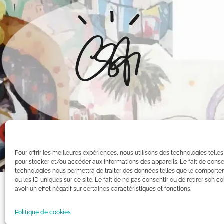
Pour offrir les meilleures expériences, nous utilisons des technologies telle
pour stocker et/ou accéder aux informations des appareils. Le fait de conse
technologies nous permettra de traiter des données telles que le comporte
ou les ID uniques sur ce site. Le fait de ne pas consentir ou de retirer son
avoir un effet négatif sur certaines caractéristiques et fonctions.
Toutes les oeuvres présentées sur ce site appartiennent exclusiv
Intellectuelle. Par conséquent, toute reproduction, diffusion pu
Politique de cookies