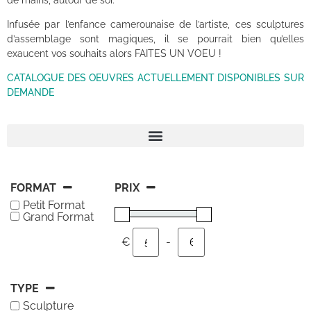
Infusée par l’enfance camerounaise de l’artiste, ces sculptures
d’assemblage sont magiques, il se pourrait bien qu’elles
exaucent vos souhaits alors FAITES UN VOEU !
CATALOGUE DES OEUVRES ACTUELLEMENT DISPONIBLES SUR
DEMANDE
FORMAT
PRIX
Petit Format
Grand Format
€
-
Minimum Price
Maximum Price
TYPE
Sculpture