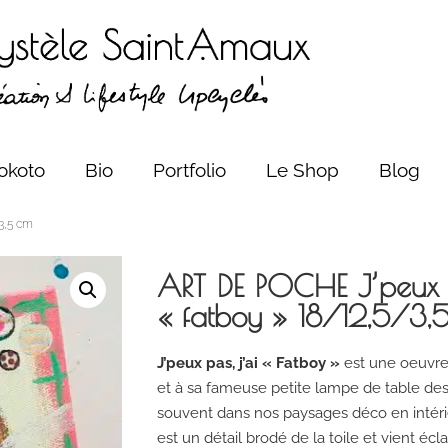
okoto
Bio
Portfolio
Le Shop
Blog
/3,5 cm
ART DE POCHE J’peux p
« fatboy » 18/12,5/3,
J’peux pas, j’ai « Fatboy »
est une oeuvre
et à sa fameuse petite lampe de table de
souvent dans nos paysages déco en intérie
est un détail brodé de la toile et vient éc