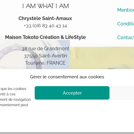
I AM WHAT I AM
Mention
Chrystèle Saint-Amaux
Conditi
+33 (0)6 83 40 43 14
Maison Tokoto
Création & LifeStyle
Contac
38 rue de Grandmont
37550 Saint-Avertin
Touraine, FRANCE
Gérer le consentement aux cookies
s que les cookies
Accepter
ntir à ces
ment de navigation
 consentement peut
ement à l’auteur (sauf mention contraire) aux termes des articles L 1
blique, usage commercial sont interdits sans autorisation du titulaire