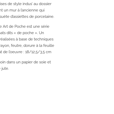
ses de style indus’ au dossier
t un mur à l’ancienne qui
uète d’assiettes de porcelaine.
e Art de Poche est une série
ats dits « de poche ». Un
réalisées à base de techniques
yon, feutre, dorure à la feuille
at de l’oeuvre : 18/12,5/3,5 cm
oin dans un papier de soie et
 jute.
e: