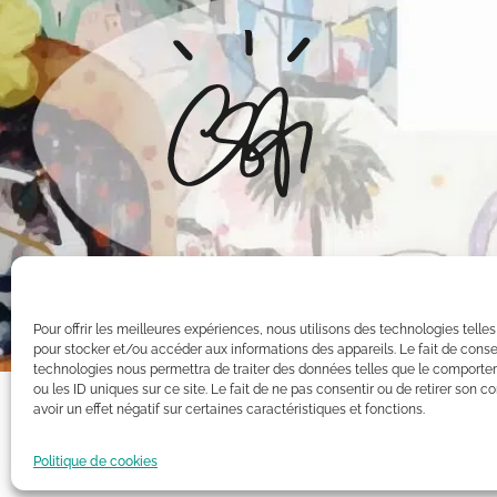
Pour offrir les meilleures expériences, nous utilisons des technologies telle
pour stocker et/ou accéder aux informations des appareils. Le fait de conse
technologies nous permettra de traiter des données telles que le comporte
ou les ID uniques sur ce site. Le fait de ne pas consentir ou de retirer son
avoir un effet négatif sur certaines caractéristiques et fonctions.
Toutes les oeuvres présentées sur ce site appartiennent exclusiv
Intellectuelle. Par conséquent, toute reproduction, diffusion pu
Politique de cookies