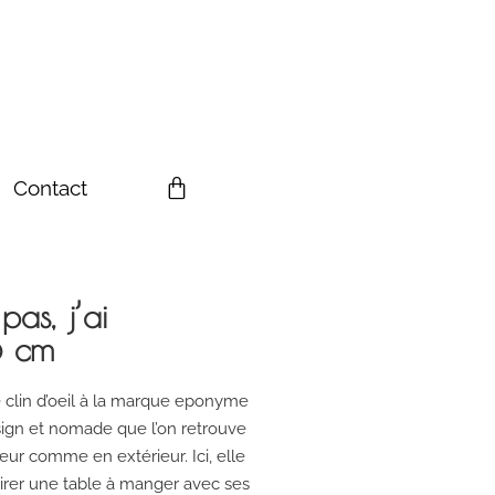
Contact
as, j’ai
5 cm
 clin d’oeil à la marque eponyme
sign et nomade que l’on retrouve
ur comme en extérieur. Ici, elle
lairer une table à manger avec ses