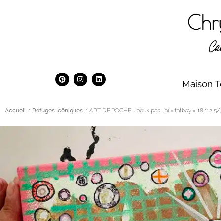
Maison T
Accueil
/
Refuges Icôniques
/ ART DE POCHE J’peux pas, j’ai « fatboy » 18/12,5