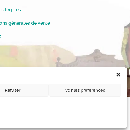
s legales
ons générales de vente
t
Refuser
Voir les préférences
11-1 et L112-1 du code de la Propriété
 des droits © Chrystèle Saint-Amaux.