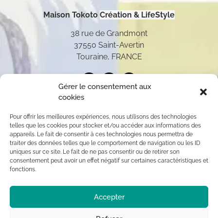
Maison Tokoto
Création & LifeStyle
38 rue de Grandmont
37550 Saint-Avertin
Touraine, FRANCE
Gérer le consentement aux
cookies
Pour offrir les meilleures expériences, nous utilisons des technologies
telles que les cookies pour stocker et/ou accéder aux informations des
appareils. Le fait de consentir à ces technologies nous permettra de
traiter des données telles que le comportement de navigation ou les ID
uniques sur ce site. Le fait de ne pas consentir ou de retirer son
consentement peut avoir un effet négatif sur certaines caractéristiques et
fonctions.
Toutes les oeuvres présentées sur ce site appartiennent
Accepter
exclusivement à l’auteur (sauf mention contraire) aux
termes des articles L 111-1 et L112-1 du code de la
Propriété Intellectuelle. Par conséquent, toute