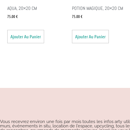
AQUA, 20×20 CM
POTION MAGIQUE, 20×20 CM
75.00
€
75.00
€
Ajouter Au Panier
Ajouter Au Panier
Vous recevrez environ une fois par mois toutes les infos arty uti
murs, événements in situ, location de l'espace, upcycling, tous les p