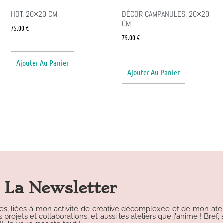
HOT, 20×20 CM
DÉCOR CAMPANULES, 20×20
CM
75.00
€
75.00
€
Ajouter Au Panier
Ajouter Au Panier
La Newsletter
les, liées à mon activité de créative décomplexée et de mon atelie
rojets et collaborations, et aussi les ateliers que j'anime ! Bref, s