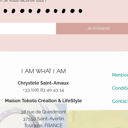
 Je vous raconte tout !
Je m'inscris
I AM WHAT I AM
Mention
Chrystèle Saint-Amaux
Conditi
+33 (0)6 83 40 43 14
Maison Tokoto
Création & LifeStyle
Contac
38 rue de Grandmont
37550 Saint-Avertin
Touraine, FRANCE