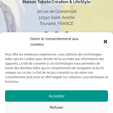
Maison Tokoto
Création & LifeStyle
38 rue de Grandmont
37550 Saint-Avertin
Touraine, FRANCE
Gérer le consentement aux
cookies
Pour offrir les meilleures expériences, nous utilisons des technologies
telles que les cookies pour stocker et/ou accéder aux informations des
appareils. Le fait de consentir à ces technologies nous permettra de
traiter des données telles que le comportement de navigation ou les ID
uniques sur ce site. Le fait de ne pas consentir ou de retirer son
consentement peut avoir un effet négatif sur certaines caractéristiques et
fonctions.
Toutes les oeuvres présentées sur ce site appartiennent
Accepter
exclusivement à l’auteur (sauf mention contraire) aux
termes des articles L 111-1 et L112-1 du code de la
Propriété Intellectuelle. Par conséquent, toute
Refuser
reproduction, diffusion publique, usage commercial sont