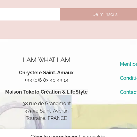
Je m'inscris
I AM WHAT I AM
Mention
Chrystèle Saint-Amaux
Conditi
+33 (0)6 83 40 43 14
Maison Tokoto
Création & LifeStyle
Contac
38 rue de Grandmont
37550 Saint-Avertin
Touraine, FRANCE
Gérer le consentement aux cookies