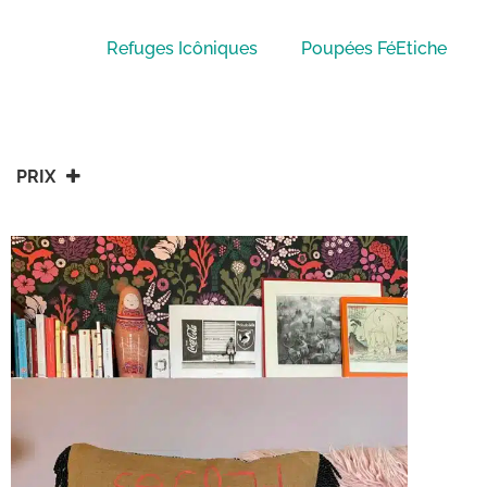
Refuges Icôniques
Poupées FéEtiche
PRIX