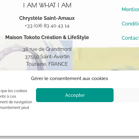
I AM WHAT I AM
Mention
Chrystèle Saint-Amaux
Conditi
+33 (0)6 83 40 43 14
Maison Tokoto
Création & LifeStyle
Contac
38 rue de Grandmont
37550 Saint-Avertin
Touraine, FRANCE
Gérer le consentement aux cookies
s que les cookies
Accepter
ntir à ces
ment de navigation
 consentement peut
ement à l’auteur (sauf mention contraire) aux termes des articles L 1
blique, usage commercial sont interdits sans autorisation du titulaire