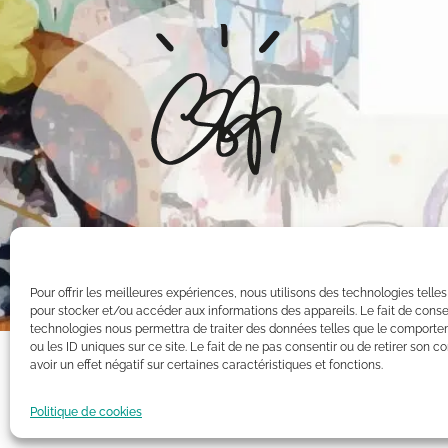
Pour offrir les meilleures expériences, nous utilisons des technologies telle
pour stocker et/ou accéder aux informations des appareils. Le fait de conse
technologies nous permettra de traiter des données telles que le comporte
ou les ID uniques sur ce site. Le fait de ne pas consentir ou de retirer son
avoir un effet négatif sur certaines caractéristiques et fonctions.
Toutes les oeuvres présentées sur ce site appartiennent exclusiv
Intellectuelle. Par conséquent, toute reproduction, diffusion pu
Politique de cookies