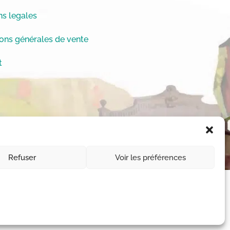
s legales
ons générales de vente
t
Refuser
Voir les préférences
11-1 et L112-1 du code de la Propriété
 des droits © Chrystèle Saint-Amaux.