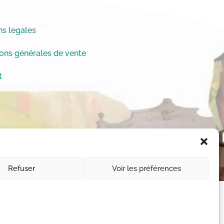
s legales
ons générales de vente
t
Refuser
Voir les préférences
11-1 et L112-1 du code de la Propriété
 des droits © Chrystèle Saint-Amaux.