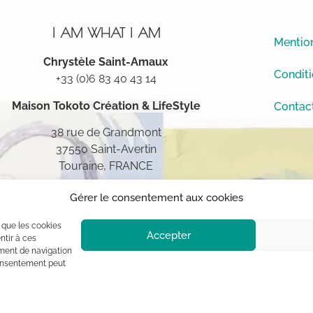
I AM WHAT I AM
Mention
Chrystèle Saint-Amaux
Conditi
+33 (0)6 83 40 43 14
Maison Tokoto
Création & LifeStyle
Contac
38 rue de Grandmont
37550 Saint-Avertin
Touraine, FRANCE
Gérer le consentement aux cookies
s que les cookies
Accepter
ntir à ces
ment de navigation
 consentement peut
ement à l’auteur (sauf mention contraire) aux termes des articles L 1
blique, usage commercial sont interdits sans autorisation du titulaire