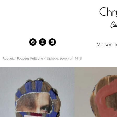
Maison T
Accueil
/
Poupées FéEtiche
/ Elphège, 15x5x3 cm MINI