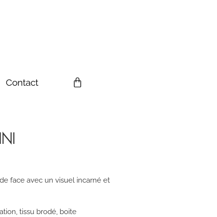
Contact
INI
e face avec un visuel incarné et
tion, tissu brodé, boite