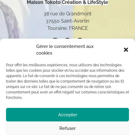
Maison Tokoto
Création & LifeStyle
38 rue de Grandmont
37550 Saint-Avertin
Touraine, FRANCE
Gérer le consentement aux
cookies
Pour offrir les meilleures expériences, nous utilisons des technologies
telles que les cookies pour stocker et/ou accéder aux informations des
appareils. Le fait de consentir à ces technologies nous permettra de
traiter des données telles que le comportement de navigation ou les ID
uniques sur ce site. Le fait de ne pas consentir ou de retirer son
consentement peut avoir un effet négatif sur certaines caractéristiques et
fonctions.
Toutes les oeuvres présentées sur ce site appartiennent
Accepter
exclusivement à l’auteur (sauf mention contraire) aux
termes des articles L 111-1 et L112-1 du code de la
Propriété Intellectuelle. Par conséquent, toute
Refuser
reproduction, diffusion publique, usage commercial sont