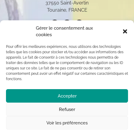
37550 Saint-Avertin
Touraine, FRANCE
Gérer le consentement aux
cookies
Pour offrir les meilleures expériences, nous utilisons des technologies
telles que les cookies pour stocker et/ou accéder aux informations des
appareils. Le fait de consentir à ces technologies nous permettra de
traiter des données telles que le comportement de navigation ou les ID
uniques sur ce site. Le fait de ne pas consentir ou de retirer son
consentement peut avoir un effet négatif sur certaines caractéristiques et
fonctions.
Toutes les oeuvres présentées sur ce site appartiennent
Accepter
exclusivement à l’auteur (sauf mention contraire) aux
termes des articles L 111-1 et L112-1 du code de la
Propriété Intellectuelle. Par conséquent, toute
Refuser
reproduction, diffusion publique, usage commercial sont
interdits sans autorisation du titulaire des droits ©
Voir les préférences
Chrystèle Saint-Amaux.