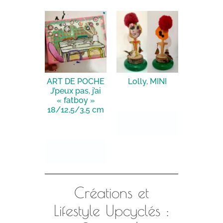
ART DE POCHE
Lolly, MINI
J’peux pas, j’ai
95.00
€
« fatboy »
18/12,5/3,5 cm
Ajouter au
180.00
€
panier
Ajouter au
panier
Créations et
Lifestyle Upcyclés :