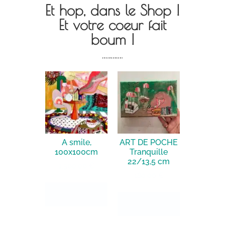
Et hop, dans le Shop !
Et votre coeur fait
boum !
A smile,
ART DE POCHE
100x100cm
Tranquille
22/13,5 cm
1,500.00
€
180.00
€
Ajouter au
Ajouter au
panier
panier